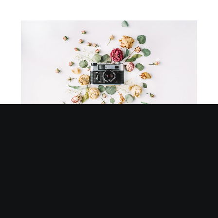
New app helps you with
your photos
Lorem ipsum dolor sit amet, delenit offendit
eu mea, ex fabulas reprimique vim. Nusquam
euripidis est cu. Mel ne persecuti