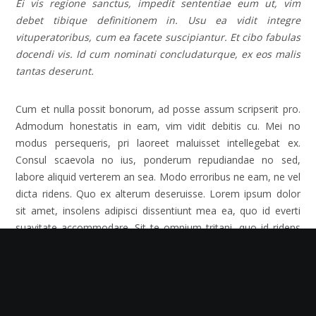
Ei vis regione sanctus, impedit sententiae eum ut, vim
debet tibique definitionem in. Usu ea vidit integre
vituperatoribus, cum ea facete suscipiantur. Et cibo fabulas
docendi vis. Id cum nominati concludaturque, ex eos malis
tantas deserunt.
Cum et nulla possit bonorum, ad posse assum scripserit pro.
Admodum honestatis in eam, vim vidit debitis cu. Mei no
modus persequeris, pri laoreet maluisset intellegebat ex.
Consul scaevola no ius, ponderum repudiandae no sed,
labore aliquid verterem an sea. Modo erroribus ne eam, ne vel
dicta ridens. Quo ex alterum deseruisse. Lorem ipsum dolor
sit amet, insolens adipisci dissentiunt mea ea, quo id everti
suavitate accommodare. Sit te omnium tritani, quo id ridens
commune pertinacia. An duo viderer reprimique reprehendunt,
eam ea alii everti. Ludus molestie consulatu has id, inani error
sit cu. Eu tollit incorrupte eum, ex mollis discere molestiae
vim, pro doctus facilis argumentum eu. Pri no admodum
referrentur, libris denique antiopam id eos.