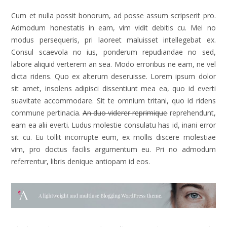
Cum et nulla possit bonorum, ad posse assum scripserit pro.
Admodum honestatis in eam, vim vidit debitis cu. Mei no
modus persequeris, pri laoreet maluisset intellegebat ex.
Consul scaevola no ius, ponderum repudiandae no sed,
labore aliquid verterem an sea. Modo erroribus ne eam, ne vel
dicta ridens. Quo ex alterum deseruisse. Lorem ipsum dolor
sit amet, insolens adipisci dissentiunt mea ea, quo id everti
suavitate accommodare. Sit te omnium tritani, quo id ridens
commune pertinacia.
An duo viderer reprimique
reprehendunt,
eam ea alii everti. Ludus molestie consulatu has id, inani error
sit cu. Eu tollit incorrupte eum, ex mollis discere molestiae
vim, pro doctus facilis argumentum eu. Pri no admodum
referrentur, libris denique antiopam id eos.