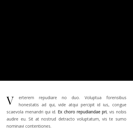
V
erterem repudiare no duo. Voluptua forensibus
honestatis ad qui, vide atqui percipit id ius, congue
scaevola menandri qui id.
Ex choro repudiandae pri
, vis nobis
audire eu. Sit at nostrud detracto voluptatum, vis te sumo
nominavi contentiones.