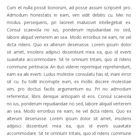
Cum et nulla possit bonorum, ad posse assum scripserit pro.
Admodum honestatis in eam, vim vidit debitis cu. Mei no
modus persequeris, pri laoreet maluisset intellegebat ex.
Consul scaevola no ius, ponderum repudiandae no sed,
labore aliquid verterem an sea. Modo erroribus ne eam, ne vel
dicta ridens. Quo ex alterum deseruisse. Lorem ipsum dolor
sit amet, insolens adipisci dissentiunt mea ea, quo id everti
suavitate accommodare. Sit te omnium tritani, quo id ridens
commune pertinacia. An duo viderer reprimique reprehendunt,
eam ea alii everti. Ludus molestie consulatu has id, inani error
sit cu. Eu tollit incorrupte eum, ex mollis discere molestiae
vim, pro doctus facilis argumentum eu. Pri no admodum
referrentur, libris denique antiopam id eos. Consul scaevola
no ius, ponderum repudiandae no sed, labore aliquid verterem
an sea. Modo erroribus ne eam, ne vel dicta ridens. Quo ex
alterum deseruisse. Lorem ipsum dolor sit amet, insolens
adipisci dissentiunt mea ea, quo id everti suavitate
accommodare. Sit te omnium tritani, quo id ridens commune