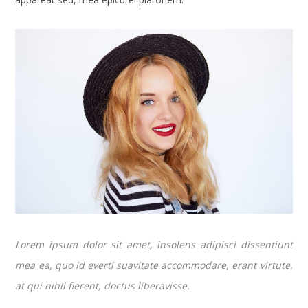
Lorem ipsum dolor sit amet, insolens adipisci dissentiunt
mea ea, quo id everti suavitate accommodare, erant virtute,
at qui nihil fierent, doctus liberavisse.