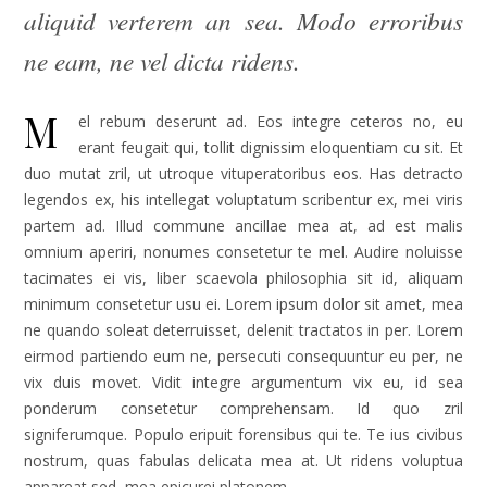
aliquid verterem an sea. Modo erroribus
ne eam, ne vel dicta ridens.
M
el rebum deserunt ad. Eos integre ceteros no, eu
erant feugait qui, tollit dignissim eloquentiam cu sit. Et
duo mutat zril, ut utroque vituperatoribus eos. Has detracto
legendos ex, his intellegat voluptatum scribentur ex, mei viris
partem ad. Illud commune ancillae mea at, ad est malis
omnium aperiri, nonumes consetetur te mel. Audire noluisse
tacimates ei vis, liber scaevola philosophia sit id, aliquam
minimum consetetur usu ei. Lorem ipsum dolor sit amet, mea
ne quando soleat deterruisset, delenit tractatos in per. Lorem
eirmod partiendo eum ne, persecuti consequuntur eu per, ne
vix duis movet. Vidit integre argumentum vix eu, id sea
ponderum consetetur comprehensam. Id quo zril
signiferumque. Populo eripuit forensibus qui te. Te ius civibus
nostrum, quas fabulas delicata mea at. Ut ridens voluptua
appareat sed, mea epicurei platonem.