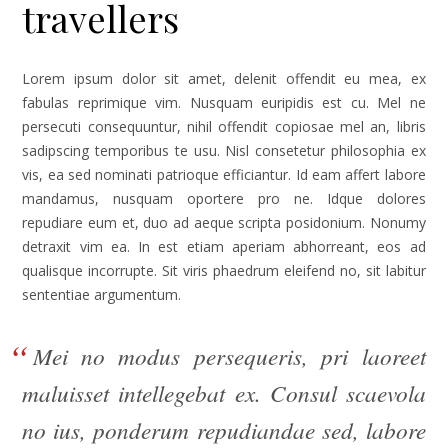
travellers
Lorem ipsum dolor sit amet, delenit offendit eu mea, ex
fabulas reprimique vim. Nusquam euripidis est cu. Mel ne
persecuti consequuntur, nihil offendit copiosae mel an, libris
sadipscing temporibus te usu. Nisl consetetur philosophia ex
vis, ea sed nominati patrioque efficiantur. Id eam affert labore
mandamus, nusquam oportere pro ne. Idque dolores
repudiare eum et, duo ad aeque scripta posidonium. Nonumy
detraxit vim ea. In est etiam aperiam abhorreant, eos ad
qualisque incorrupte. Sit viris phaedrum eleifend no, sit labitur
sententiae argumentum.
Mei no modus persequeris, pri laoreet
maluisset intellegebat ex. Consul scaevola
no ius, ponderum repudiandae sed, labore