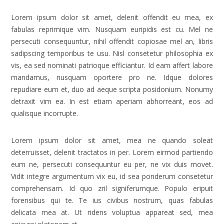
audio
Lorem ipsum dolor sit amet, delenit offendit eu mea, ex
fabulas reprimique vim. Nusquam euripidis est cu. Mel ne
persecuti consequuntur, nihil offendit copiosae mel an, libris
sadipscing temporibus te usu. Nisl consetetur philosophia ex
vis, ea sed nominati patrioque efficiantur. Id eam affert labore
mandamus, nusquam oportere pro ne. Idque dolores
repudiare eum et, duo ad aeque scripta posidonium. Nonumy
detraxit vim ea. In est etiam aperiam abhorreant, eos ad
qualisque incorrupte.
Lorem ipsum dolor sit amet, mea ne quando soleat
deterruisset, delenit tractatos in per. Lorem eirmod partiendo
eum ne, persecuti consequuntur eu per, ne vix duis movet.
Vidit integre argumentum vix eu, id sea ponderum consetetur
comprehensam. Id quo zril signiferumque. Populo eripuit
forensibus qui te. Te ius civibus nostrum, quas fabulas
delicata mea at. Ut ridens voluptua appareat sed, mea