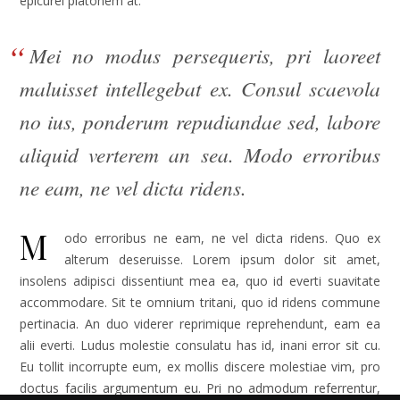
epicurei platonem at.
Mei no modus persequeris, pri laoreet
maluisset intellegebat ex. Consul scaevola
no ius, ponderum repudiandae sed, labore
aliquid verterem an sea. Modo erroribus
ne eam, ne vel dicta ridens.
M
odo erroribus ne eam, ne vel dicta ridens. Quo ex
alterum deseruisse. Lorem ipsum dolor sit amet,
insolens adipisci dissentiunt mea ea, quo id everti suavitate
accommodare. Sit te omnium tritani, quo id ridens commune
pertinacia. An duo viderer reprimique reprehendunt, eam ea
alii everti. Ludus molestie consulatu has id, inani error sit cu.
Eu tollit incorrupte eum, ex mollis discere molestiae vim, pro
doctus facilis argumentum eu. Pri no admodum referrentur,