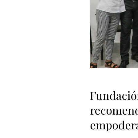
Fundación
recomend
empodera