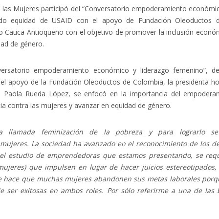
 las Mujeres participó del “Conversatorio empoderamiento económic
do equidad de USAID con el apoyo de Fundación Oleoductos de
 Cauca Antioqueño con el objetivo de promover la inclusión económ
dad de género.
versatorio empoderamiento económico y liderazgo femenino”, d
el apoyo de la Fundación Oleoductos de Colombia, la presidenta ho
, Paola Rueda López, se enfocó en la importancia del empoder
cia contra las mujeres y avanzar en equidad de género.
a llamada feminización de la pobreza y para lograrlo s
mujeres. La sociedad ha avanzado en el reconocimiento de los de
 el estudio de emprendedoras que estamos presentando, se requ
ujeres) que impulsen en lugar de hacer juicios estereotipados, e
ue hace que muchas mujeres abandonen sus metas laborales porqu
e ser exitosas en ambos roles. Por sólo referirme a una de las b