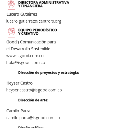
Lucero Gutiérrez
lucero.gutierrez@
c
entrors.org
Good;) Comunicación para
el Desarrollo Sostenible
www.isgood.com.co
hola@isgood.com.co
Heyser Castro
heyser.castro@isgood.com.co
Camilo Parra
camilo.parra@isgood.com.co