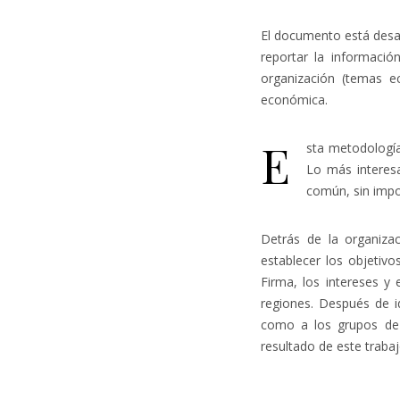
El documento está desa
reportar la informació
organización (temas ec
económica.
E
sta metodología
Lo más interesa
común, sin impor
Detrás de la organiza
establecer los objetivos
Firma, los intereses y 
regiones.
Después de i
como a los grupos de i
resultado de este trabaj