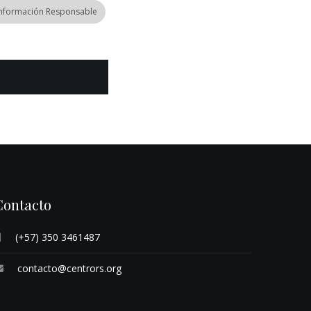
Información Responsable
Contacto
(+57) 350 3461487
contacto@centrors.org