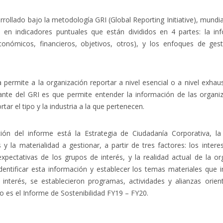
rrollado bajo la metodología GRI
(Global Reporting Initiative)
, mundi
n en indicadores puntuales que están divididos en 4 partes: la in
onómicos, financieros, objetivos, otros), y los enfoques de gest
 permite a la organización reportar a nivel esencial o a nivel exhaus
nte del GRI es que permite entender la información de las organi
tar el tipo y la industria a la que pertenecen.
ción del informe está la Estrategia de Ciudadanía Corporativa, l
 y la materialidad a gestionar, a partir de tres factores: los inter
expectativas de los grupos de interés, y la realidad actual de la org
dentificar esta información y establecer los temas materiales qu
nterés, se establecieron programas, actividades y alianzas orient
o es el Informe de Sostenibilidad FY19 – FY20.