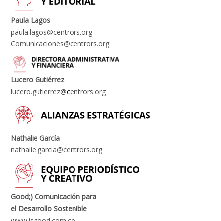
Paula Lagos
paula.lagos@centrors.org
Comunicaciones@centrors.org
Lucero Gutiérrez
lucero.gutierrez@
c
entrors.org
Nathalie García
nathalie.garcia@centrors.org
Good;) Comunicación para
el Desarrollo Sostenible
www.isgood.com.co