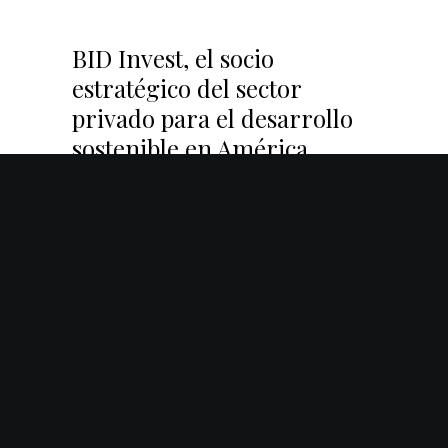
BID Invest, el socio
estratégico del sector
privado para el desarrollo
sostenible en América
Latina y el Caribe
Por
: BID Invest
0
INFORMACIÓN INSTITUCIONAL