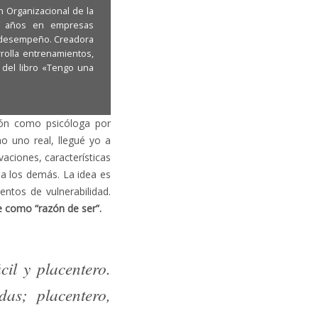
n Organizacional de la
 12 años en empresas
o desempeño. Creadora
rolla entrenamientos,
 del libro «Tengo una
ción como psicóloga por
o uno real, llegué yo a
aciones, características
a los demás. La idea es
tos de vulnerabilidad.
e como “razón de ser”.
il y placentero.
das; placentero,