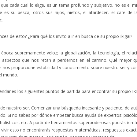
 que cada cual lo elige, es un tema profundo y subjetivo, no es el m
e es su pesca, otros sus hijos, nietos, el atardecer, el café de 
c.
ces de esto? ¿Para qué los invito a ir en busca de su propio Ikigai?
 época supremamente veloz; la globalización, la tecnología, el rela
s aspectos que nos retan a perdernos en el camino. Qué mejor qu
que nos proporcione estabilidad y conocimiento sobre nuestro ser y 
el mundo.
darles los siguientes puntos de partida para encontrar su propio IK
o de nuestro ser. Comenzar una búsqueda incesante y paciente, de 
todo. Si no sabes por dónde empezar busca ayuda de expertos: psicó
holísticos, etc. A partir de herramientas superpoderosas podrás ir má
 vivir esto no encontrarás respuestas matemáticas, respuestas exact