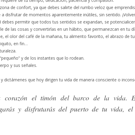
 requiere de tu tiempo, dedicación, paciencia y compasión.
tu zona de confort, ya que debes salirte del rumbo veloz que emprendis
 a disfrutar de momentos aparentemente inútiles, sin sentido. ¡Volver
I debes permitir que todos tus sentidos se expandan, se potencialicen
le de las cosas y convertirlas en un hábito, que permanezcan en tu día
e, el olor del café de la mañana, tu alimento favorito, el abrazo de t
iquito, en fin…
turaleza.
o “pequeño” y de los instantes que lo rodean.
erpo y sus señales.
 y dictámenes que hoy dirigen tu vida de manera consciente o incons
tu corazón el timón del barco de la vida. 
garás y disfrutarás del puerto de tu vida, e