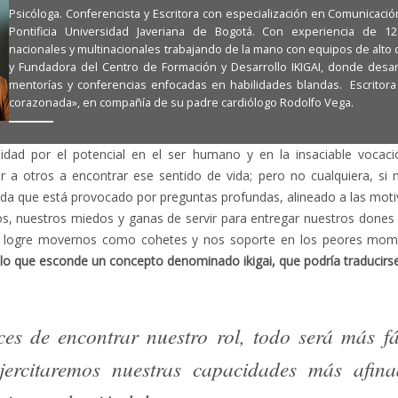
Psicóloga. Conferencista y Escritora con especialización en Comunicació
Pontificia Universidad Javeriana de Bogotá. Con experiencia de
nacionales y multinacionales trabajando de la mano con equipos de alt
y Fundadora del Centro de Formación y Desarrollo IKIGAI, donde desar
mentorías y conferencias enfocadas en habilidades blandas. Escritora
corazonada», en compañía de su padre cardiólogo Rodolfo Vega.
lidad por el potencial en el ser humano y en la insaciable voca
r a otros a encontrar ese sentido de vida; pero no cualquiera, si n
vida que está provocado por preguntas profundas, alineado a las motiv
s, nuestros miedos y ganas de servir para entregar nuestros dones 
e logre movernos como cohetes y nos soporte en los peores momen
 lo que esconde un concepto denominado ikigai, que podría traducirs
es de encontrar nuestro rol, todo será más fác
jercitaremos nuestras capacidades más afina