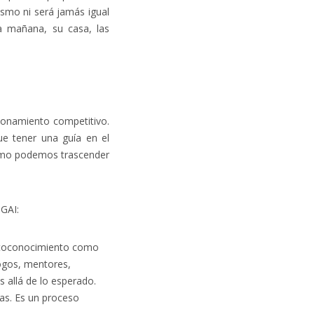
ismo ni será jamás igual
la mañana, su casa, las
cionamiento competitivo.
e tener una guía en el
cómo podemos trascender
IGAI:
autoconocimiento como
logos, mentores,
s allá de lo esperado.
as. Es un proceso