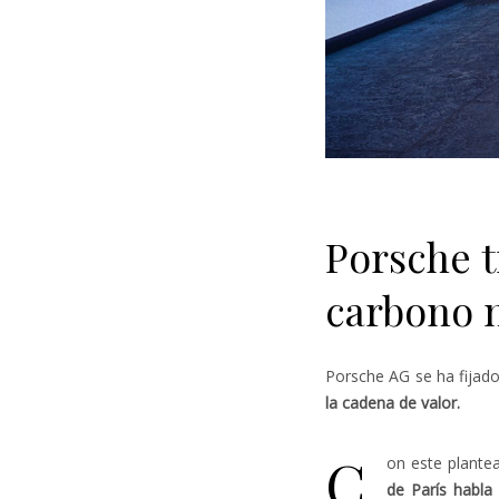
Porsche t
carbono 
Porsche AG se ha fijad
la cadena de valor.
C
on este plantea
de París habla