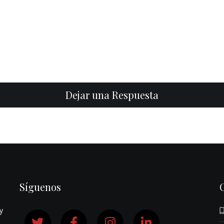
Dejar una Respuesta
Síguenos
y