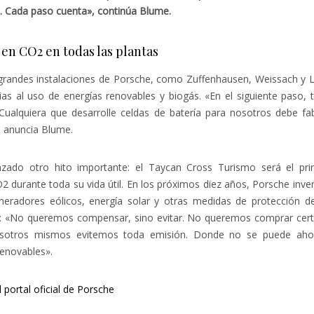
d. Cada paso cuenta», continúa Blume.
en CO2 en todas las plantas
grandes instalaciones de Porsche, como Zuffenhausen, Weissach y Le
as al uso de energías renovables y biogás. «En el siguiente paso, 
Cualquiera que desarrolle celdas de batería para nosotros debe fab
, anuncia Blume.
nzado otro hito importante: el Taycan Cross Turismo será el pri
 durante toda su vida útil. En los próximos diez años, Porsche inver
eradores eólicos, energía solar y otras medidas de protección de
aro: «No queremos compensar, sino evitar. No queremos comprar cert
sotros mismos evitemos toda emisión. Donde no se puede ahorra
renovables».
 portal oficial de Porsche