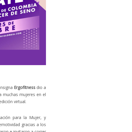
onsigna
Ergofitness
dio a
ara muchas mujeres en el
ición virtual.
ación para la Mujer, y
motividad gracias a los
aron e invitaron a correr