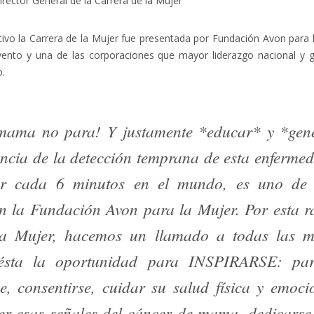
rector General de la Carrera de la Mujer
ivo la Carrera de la Mujer fue presentada por Fundación Avon para 
ento y una de las corporaciones que mayor liderazgo nacional y gl
o.
 mama no para! Y justamente *educar* y *gene
ncia de la detección temprana de esta enferme
r cada 6 minutos en el mundo, es uno de n
n la Fundación Avon para la Mujer. Por esta ra
la Mujer, hacemos un llamado a todas las m
 ésta la oportunidad para INSPIRARSE: par
e, consentirse, cuidar su salud física y emoci
er esas señales del cáncer de mama,
dedicarse