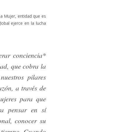
la Mujer, entidad que es
obal ejerce en la lucha
rar conciencia*
dad, que cobra la
uestros pilares
zón, a través de
ujeres para que
a pensar en sí
onal, conocer su
 tiempo
. Cuando