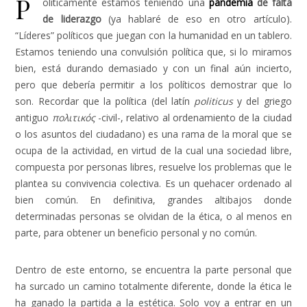
P
olíticamente estamos teniendo una
pandemia
de falta
de liderazgo
(ya hablaré de eso en otro artículo).
“Líderes” políticos que juegan con la humanidad en un tablero.
Estamos teniendo una convulsión política que, si lo miramos
bien, está durando demasiado y con un final aún incierto,
pero que debería permitir a los políticos demostrar que lo
son. Recordar que la política (del latín
politicus
y del griego
antiguo
πολιτικός
-civil-, relativo al ordenamiento de la ciudad
o los asuntos del ciudadano) es una rama de la moral que se
ocupa de la actividad, en virtud de la cual una sociedad libre,
compuesta por personas libres, resuelve los problemas que le
plantea su convivencia colectiva. Es un quehacer ordenado al
bien común. En definitiva, grandes altibajos donde
determinadas personas se olvidan de la ética, o al menos en
parte, para obtener un beneficio personal y no común.
Dentro de este entorno, se encuentra la parte personal que
ha surcado un camino totalmente diferente, donde la ética le
ha ganado la partida a la estética. Solo voy a entrar en un