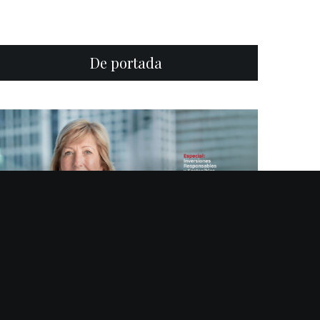
De portada
NOVIEMBRE 9, 2020
Las decisiones y acciones que se realicen hoy,
definen la naturaleza de la vida que llevarán los
latinoamericanos en un futuro
0
32
Centro RS