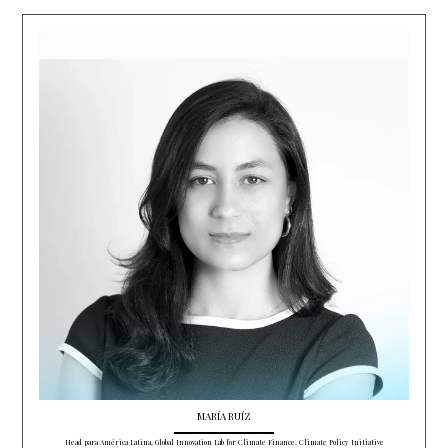
MARÍA RUÍZ
Head para América Latina, Global Innovation Lab for Climate Finance, Climate Policy Initiative