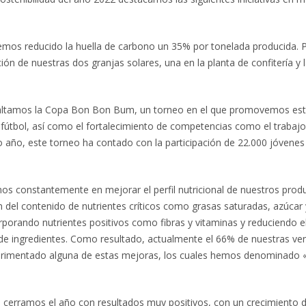
emos reducido la huella de carbono un 35% por tonelada producida. P
ión de nuestras dos granjas solares, una en la planta de confitería y l
esaltamos la Copa Bon Bon Bum, un torneo en el que promovemos estil
l fútbol, así como el fortalecimiento de competencias como el trabajo
mo año, este torneo ha contado con la participación de 22.000 jóvene
.
mos constantemente en mejorar el perfil nutricional de nuestros prod
del contenido de nutrientes críticos como grasas saturadas, azúcar 
ncorporando nutrientes positivos como fibras y vitaminas y reduciendo e
 de ingredientes. Como resultado, actualmente el 66% de nuestras ve
rimentado alguna de estas mejoras, los cuales hemos denominado 
, cerramos el año con resultados muy positivos, con un crecimiento de