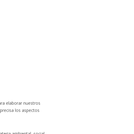
ara elaborar nuestros
precisa los aspectos
teria ambiental, social